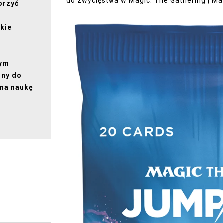
do zwycięstwa w Magic: The Gathering | Ma
orzyć
skie
nym
lny do
 na naukę