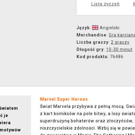
Lista życzeń
Język
:
Angielski
Merchandise
:
Gra karcian
Liczba graczy
:
2 graczy
Długość gry
:
10-30 minut
Kod produktu
: 76486
Marvel Super Heroes
Świat Marvela przybywa z pełną mocą. Gwia
 światem
z kart komiksów na pole bitwy, a losy świ
ć je
superdrużynę bohaterów oraz złoczyńców, w
wiera
niszczycielskie zdolności. Wzbij się w powi
h motywów