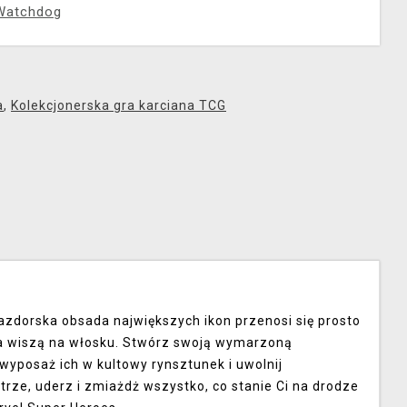
Watchdog
a
,
Kolekcjonerska gra karciana TCG
zdorska obsada największych ikon przenosi się prosto
ata wiszą na włosku. Stwórz swoją wymarzoną
yposaż ich w kultowy rynsztunek i uwolnij
etrze, uderz i zmiażdż wszystko, co stanie Ci na drodze