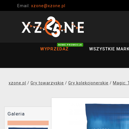
Email:
xzone@xzone.pl
NOWE PROMOCJE
WYPRZEDAŻ
WSZYSTKIE MARK
xzone.pl
/
Gry towarzyskie
/
Gry kolekcjonerskie
/
Magic: 
Galeria