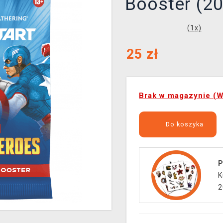
Booster (20
(
1
x)
25
zł
Brak w magazynie (W
Do koszyka
P
K
2