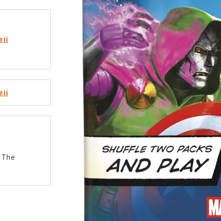
rii
rii
 The