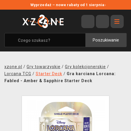
NOWE PROMOCJE
Wyprzedaż – nowe rabaty od 1 sierpnia
›
WYPRZEDAŻ
WSZYSTKIE MARKI
XZONE ORIGINALS
Poszukiwanie
UBRANIA I AKCESORIA
MERCHANDISE
xzone.pl
/
Gry towarzyskie
/
Gry kolekcjonerskie
/
SOUNDTRACKI
Lorcana TCG
/
Starter Deck
/
Gra karciana Lorcana:
Fabled - Amber & Sapphire Starter Deck
GRY TOWARZYSKIE
BLOG
KONTAKT
TRANSPORT