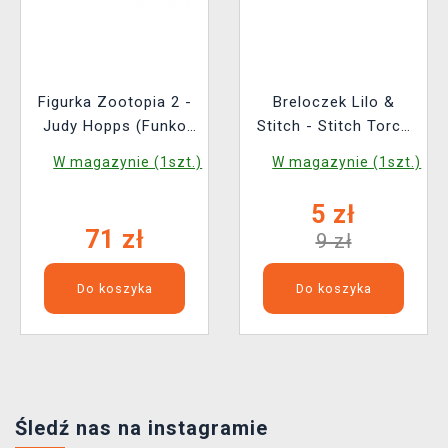
Figurka Zootopia 2 -
Breloczek Lilo &
Judy Hopps (Funko
Stitch - Stitch Torch
POP! Disney 1652)
Keychain
W magazynie (1szt.)
W magazynie (1szt.)
5 zł
71 zł
9 zł
Do koszyka
Do koszyka
Śledź nas na instagramie