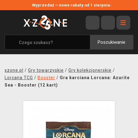
NOWE PROMOCJE
Wyprzedaż – nowe rabaty od 1 sierpnia
›
WYPRZEDAŻ
WSZYSTKIE MARKI
XZONE ORIGINALS
Poszukiwanie
UBRANIA I AKCESORIA
MERCHANDISE
xzone.pl
/
Gry towarzyskie
/
Gry kolekcjonerskie
/
SOUNDTRACKI
Lorcana TCG
/
Booster
/
Gra karciana Lorcana: Azurite
Sea - Booster (12 kart)
GRY TOWARZYSKIE
BLOG
KONTAKT
TRANSPORT