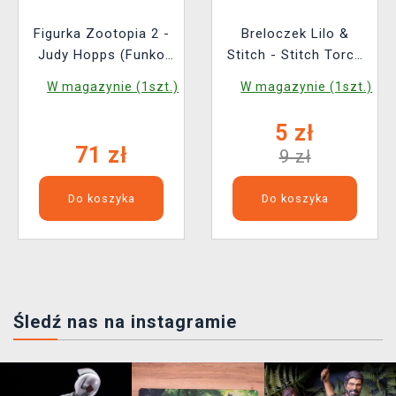
Figurka Zootopia 2 -
Breloczek Lilo &
Judy Hopps (Funko
Stitch - Stitch Torch
POP! Disney 1652)
Keychain
W magazynie (1szt.)
W magazynie (1szt.)
5 zł
71 zł
9 zł
Do koszyka
Do koszyka
Śledź nas na instagramie