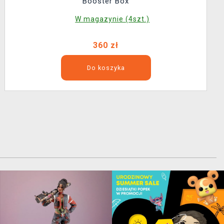
Booster Box
W magazynie (4szt.)
360 zł
Do koszyka