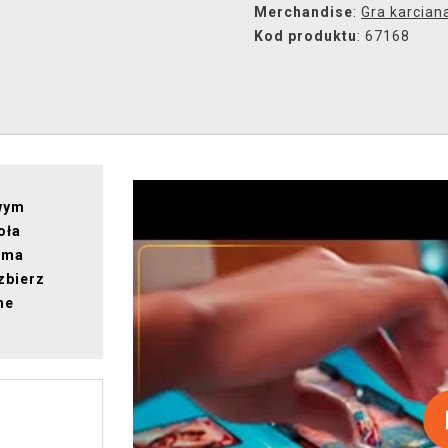
Merchandise
:
Gra karcian
Kod produktu
: 67168
owym
oła
sma
zbierz
ne