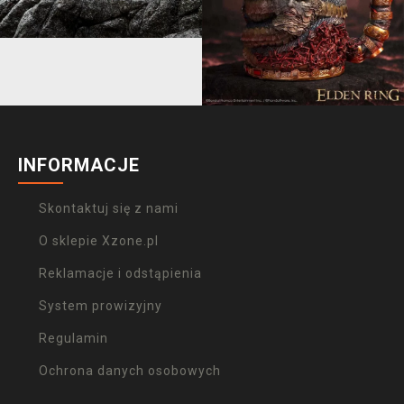
INFORMACJE
Skontaktuj się z nami
O sklepie Xzone.pl
Reklamacje i odstąpienia
System prowizyjny
Regulamin
Ochrona danych osobowych