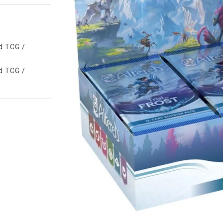
d TCG
/
d TCG
/