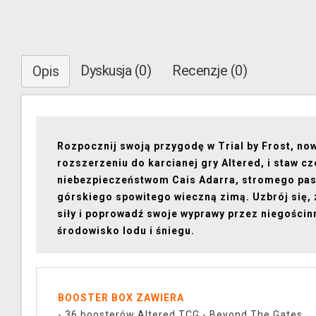
Dyskusja (0)
Recenzje (0)
Opis
Rozpocznij swoją przygodę w Trial by Frost, n
rozszerzeniu do karcianej gry Altered, i staw cz
niebezpieczeństwom Cais Adarra, stromego pa
górskiego spowitego wieczną zimą. Uzbrój się, 
siły i poprowadź swoje wyprawy przez niegościn
środowisko lodu i śniegu.
BOOSTER BOX ZAWIERA
- 36 boosterów Altered TCG - Beyond The Gates