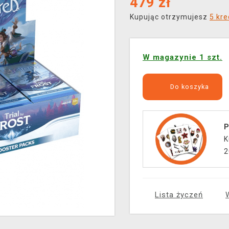
479
zł
Kupując otrzymujesz
5 kr
W magazynie 1 szt.
Do koszyka
P
K
2
Lista życzeń