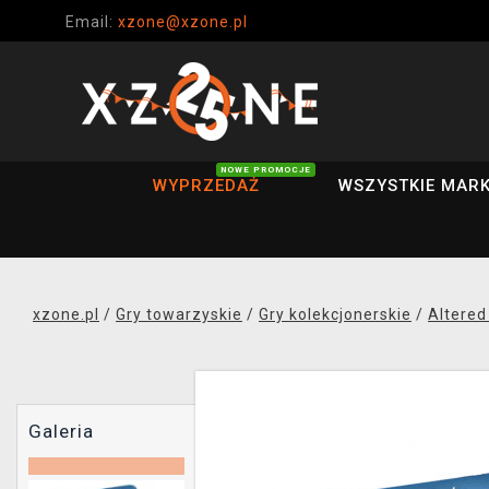
Email:
xzone@xzone.pl
NOWE PROMOCJE
WYPRZEDAŻ
WSZYSTKIE MARK
xzone.pl
/
Gry towarzyskie
/
Gry kolekcjonerskie
/
Altered
Galeria