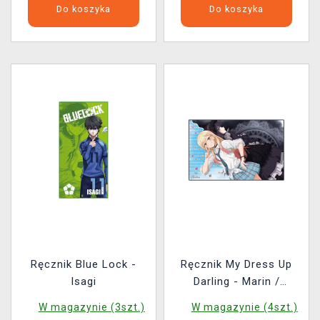
Do koszyka
Do koszyka
Ręcznik Blue Lock -
Ręcznik My Dress Up
Isagi
Darling - Marin /
Shizuku Kuroe Cosplay
W magazynie (3szt.)
W magazynie (4szt.)
Ver.