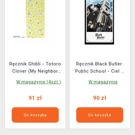
Ręcznik Ghibli - Totoro
Ręcznik Black Butler:
Clover (My Neighbor
Public School - Ciel &
Totoro)
Sebastian
W magazynie (4szt.)
W magazynie
91 zł
90 zł
Do koszyka
Do koszyka