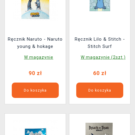
Ręcznik Naruto - Naruto
Ręcznik Lilo & Stitch -
young & hokage
Stitch Surf
W magazynie
W magazynie (2szt.)
90 zł
60 zł
Do koszyka
Do koszyka