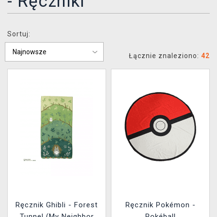
- Ręczniki
XZONE KLUB
Sortuj:
Łącznie znaleziono:
42
Ręcznik Ghibli - Forest
Ręcznik Pokémon -
Tunnel (My Neighbor
Pokéball