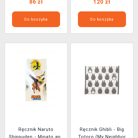
86 zł
120 zł
Do koszyka
Do koszyka
Ręcznik Naruto
Ręcznik Ghibli - Big
Shippuden - Minato and
Totoro (My Neighbor