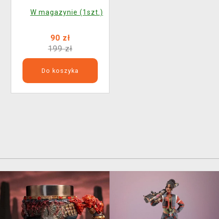
W magazynie (1szt.)
90 zł
199 zł
Do koszyka