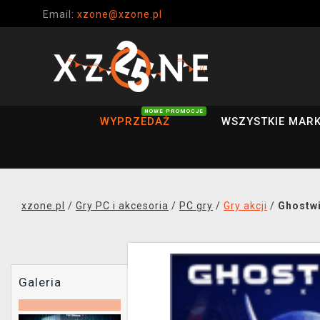
Email:
xzone@xzone.pl
NOWE PROMOCJE
WYPRZEDAŻ
WSZYSTKIE MARK
xzone.pl
/
Gry PC i akcesoria
/
PC gry
/
Gry akcji
/
Ghostwi
Galeria