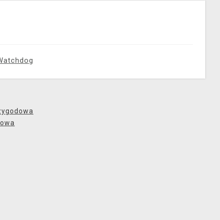
Watchdog
rzygodowa
bowa