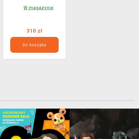
W magazynie
310 zł
Do koszyka