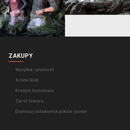
ZAKUPY
Wysyłka i płatność
Xzone Klub
Kredyty bonusowe
Zwrot towaru
Dostosuj ustawienia plików cookie