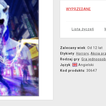
WYPRZEDANE
Lista życzeń
Zalecany wiek
: Od 12 lat
Etykiety
:
Horrory
,
Akcja p
Rodzaj gry
:
Gra jednooso
Język
:
Angielski
Kod produktu
: 30647