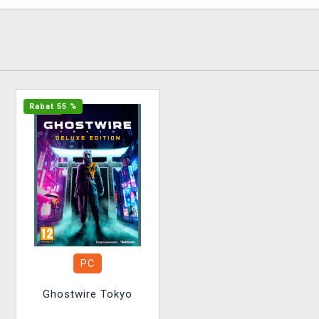
Rabat 55 %
PC
Ghostwire Tokyo