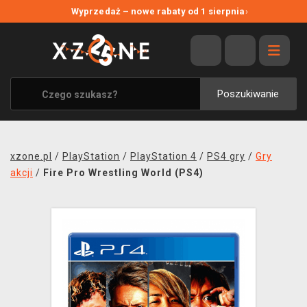
NOWE PROMOCJE
Wyprzedaż – nowe rabaty od 1 sierpnia
›
WYPRZEDAŻ
WSZYSTKIE MARKI
XZONE ORIGINALS
Poszukiwanie
UBRANIA I AKCESORIA
MERCHANDISE
xzone.pl
/
PlayStation
/
PlayStation 4
/
PS4 gry
/
Gry
SOUNDTRACKI
akcji
/
Fire Pro Wrestling World (PS4)
GRY TOWARZYSKIE
BLOG
KONTAKT
TRANSPORT