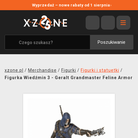
NOWE PROMOCJE
Wyprzedaż – nowe rabaty od 1 sierpnia
›
WYPRZEDAŻ
WSZYSTKIE MARKI
XZONE ORIGINALS
Poszukiwanie
UBRANIA I AKCESORIA
MERCHANDISE
xzone.pl
/
Merchandise
/
Figurki
/
Figurki i statuetki
/
SOUNDTRACKI
Figurka Wiedźmin 3 - Geralt Grandmaster Feline Armor
GRY TOWARZYSKIE
BLOG
KONTAKT
TRANSPORT