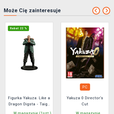
Może Cię zainteresuje
Rabat 22 %
PC
Figurka Yakuza: Like a
Yakuza 0 Director’s
Dragon Digsta - Taiga
Cut
Saejima
W magazynie (1szt.)
W magazynie