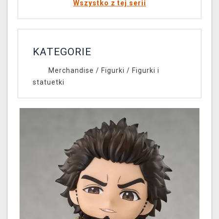
Wszystko z tej serii
KATEGORIE
Merchandise
/
Figurki
/
Figurki i
statuetki