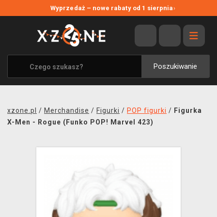
NOWE PROMOCJE
Wyprzedaż – nowe rabaty od 1 sierpnia
›
WYPRZEDAŻ
WSZYSTKIE MARKI
XZONE ORIGINALS
Poszukiwanie
UBRANIA I AKCESORIA
MERCHANDISE
xzone.pl
/
Merchandise
/
Figurki
/
POP figurki
/
Figurka
SOUNDTRACKI
X-Men - Rogue (Funko POP! Marvel 423)
GRY TOWARZYSKIE
BLOG
KONTAKT
TRANSPORT