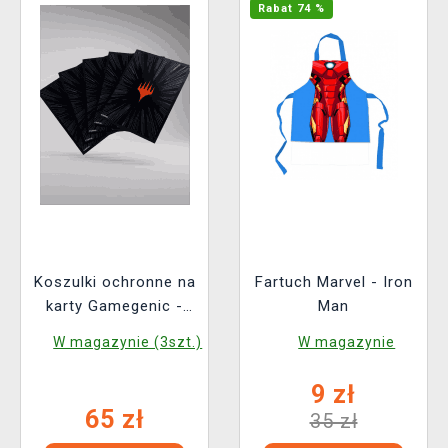
Rabat 74 %
Koszulki ochronne na
Fartuch Marvel - Iron
karty Gamegenic -
Man
Marvel Super Heroes
W magazynie (3szt.)
W magazynie
- Premium Double
Sleeving Comic Burst
9 zł
Black (105 szt.)
65 zł
35 zł