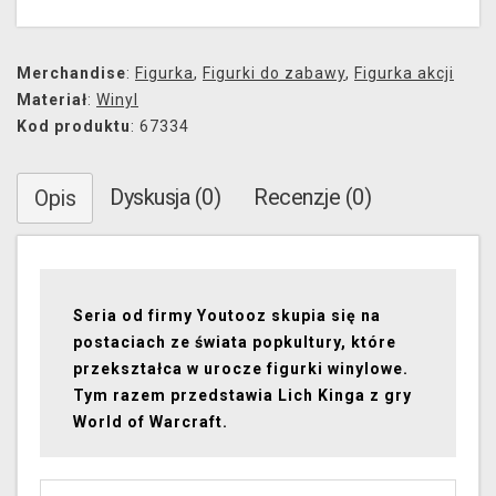
Merchandise
:
Figurka
,
Figurki do zabawy
,
Figurka akcji
Materiał
:
Winyl
Kod produktu
: 67334
Dyskusja (0)
Recenzje (0)
Opis
Seria od firmy Youtooz skupia się na
postaciach ze świata popkultury, które
przekształca w urocze figurki winylowe.
Tym razem przedstawia
Lich Kinga
z gry
World of Warcraft.