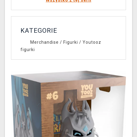
Wszystko z tej serii
KATEGORIE
Merchandise
/
Figurki
/
Youtooz
figurki