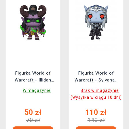
Figurka World of
Figurka World of
Warcraft - Illidan
Warcraft - Sylvanas
(Funko POP! Games
Chase (Funko POP!
W magazynie
Brak w magazynie
1101)
Games 990)
(Wysyłka w ciągu 10 dni)
50 zł
110 zł
70 zł
140 zł