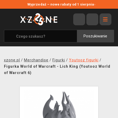
NOWE PROMOCJE
Wyprzedaż – nowe rabaty od 1 sierpnia
›
WYPRZEDAŻ
WSZYSTKIE MARKI
XZONE ORIGINALS
Poszukiwanie
UBRANIA I AKCESORIA
MERCHANDISE
xzone.pl
/
Merchandise
/
Figurki
/
Youtooz figurki
/
SOUNDTRACKI
Figurka World of Warcraft - Lich King (Youtooz World
of Warcraft 6)
GRY TOWARZYSKIE
BLOG
KONTAKT
TRANSPORT