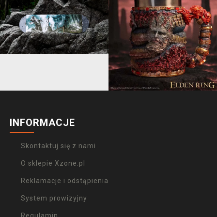
INFORMACJE
Skontaktuj się z nami
O sklepie Xzone.pl
Reklamacje i odstąpienia
System prowizyjny
Regulamin