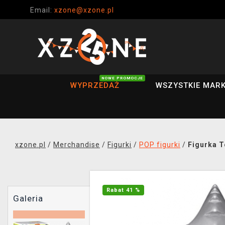
Email:
xzone@xzone.pl
NOWE PROMOCJE
WYPRZEDAŻ
WSZYSTKIE MARK
xzone.pl
/
Merchandise
/
Figurki
/
POP figurki
/
Figurka T
Rabat 41 %
Galeria