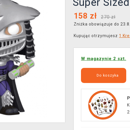
Super Size
158
zł
270 zł
Zniżka obowiązuje do 23.
Kupując otrzymujesz
1 Kre
W magazynie 2 szt.
Do koszyka
P
K
2