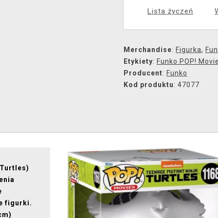
Lista życzeń
Merchandise
:
Figurka
,
Fun
Etykiety
:
Funko POP! Movi
Producent
:
Funko
Kod produktu
: 47077
Turtles)
enia
e
 figurki.
 cm)