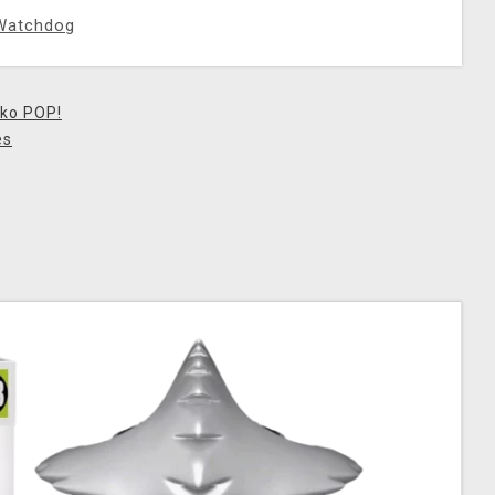
Watchdog
ko POP!
es