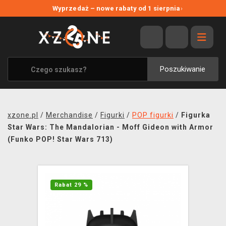
NOWE PROMOCJE
Wyprzedaż – nowe rabaty od 1 sierpnia
›
WYPRZEDAŻ
WSZYSTKIE MARKI
XZONE ORIGINALS
Poszukiwanie
UBRANIA I AKCESORIA
MERCHANDISE
xzone.pl
/
Merchandise
/
Figurki
/
POP figurki
/
Figurka
SOUNDTRACKI
Star Wars: The Mandalorian - Moff Gideon with Armor
(Funko POP! Star Wars 713)
GRY TOWARZYSKIE
BLOG
Rabat 29 %
KONTAKT
TRANSPORT