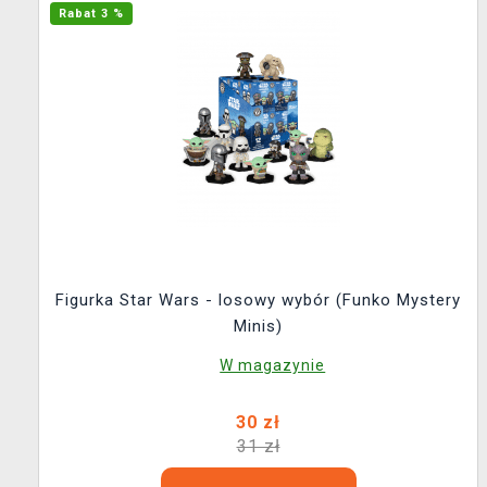
Rabat 3 %
Figurka Star Wars - losowy wybór (Funko Mystery
Minis)
W magazynie
30 zł
31 zł