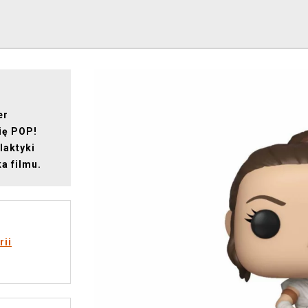
er
ię POP!
laktyki
a filmu.
rii