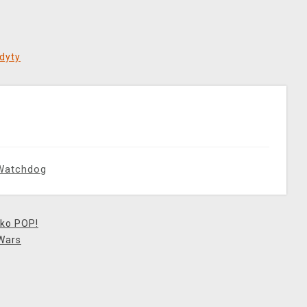
dyty
Watchdog
ko POP!
Wars