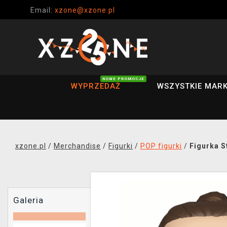
Email:
xzone@xzone.pl
NOWE PROMOCJE
WYPRZEDAŻ
WSZYSTKIE MARK
xzone.pl
/
Merchandise
/
Figurki
/
POP figurki
/
Figurka S
Galeria