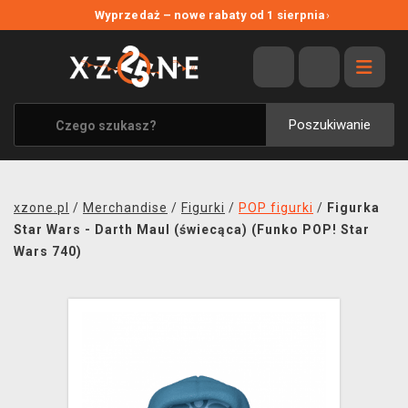
NOWE PROMOCJE
Wyprzedaż – nowe rabaty od 1 sierpnia
›
WYPRZEDAŻ
WSZYSTKIE MARKI
XZONE ORIGINALS
Poszukiwanie
UBRANIA I AKCESORIA
MERCHANDISE
xzone.pl
/
Merchandise
/
Figurki
/
POP figurki
/
Figurka
SOUNDTRACKI
Star Wars - Darth Maul (świecąca) (Funko POP! Star
Wars 740)
GRY TOWARZYSKIE
BLOG
KONTAKT
TRANSPORT