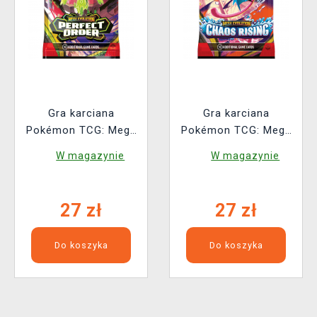
Gra karciana
Gra karciana
Pokémon TCG: Mega
Pokémon TCG: Mega
Evolution - Perfect
Evolution - Chaos
W magazynie
W magazynie
Order Booster (10
Rising - Booster (10
kart)
kart)
27 zł
27 zł
Do koszyka
Do koszyka