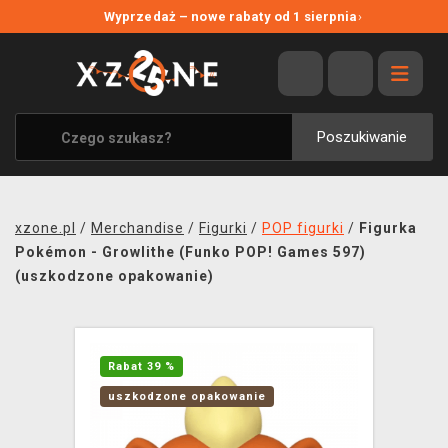
NOWE PROMOCJE
Wyprzedaż – nowe rabaty od 1 sierpnia
›
WYPRZEDAŻ
WSZYSTKIE MARKI
XZONE ORIGINALS
Poszukiwanie
UBRANIA I AKCESORIA
MERCHANDISE
xzone.pl
/
Merchandise
/
Figurki
/
POP figurki
/
Figurka
SOUNDTRACKI
Pokémon - Growlithe (Funko POP! Games 597)
(uszkodzone opakowanie)
GRY TOWARZYSKIE
BLOG
Rabat 39 %
KONTAKT
uszkodzone opakowanie
TRANSPORT