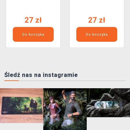
Order Booster (10
Rising - Booster (10
kart)
kart)
27 zł
27 zł
Do koszyka
Do koszyka
Śledź nas na instagramie