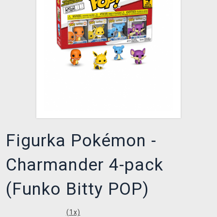
XZONE KLUB
Figurka Pokémon -
Charmander 4-pack
(Funko Bitty POP)
(
1
x)