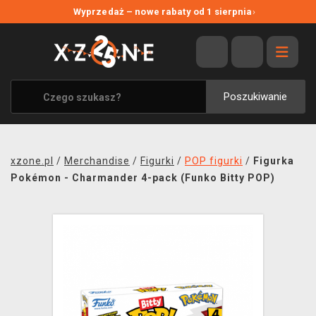
NOWE PROMOCJE
Wyprzedaż – nowe rabaty od 1 sierpnia
›
WYPRZEDAŻ
WSZYSTKIE MARKI
XZONE ORIGINALS
Poszukiwanie
UBRANIA I AKCESORIA
MERCHANDISE
xzone.pl
/
Merchandise
/
Figurki
/
POP figurki
/
Figurka
SOUNDTRACKI
Pokémon - Charmander 4-pack (Funko Bitty POP)
GRY TOWARZYSKIE
BLOG
KONTAKT
TRANSPORT