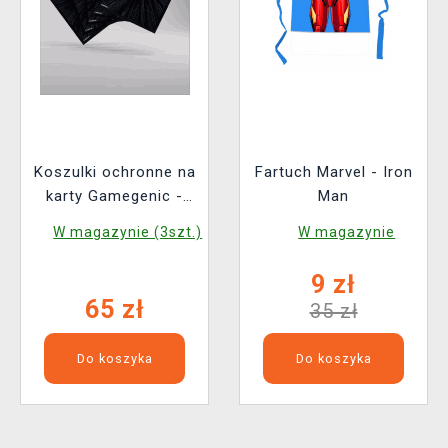
Koszulki ochronne na
Fartuch Marvel - Iron
karty Gamegenic -
Man
Marvel Super Heroes
W magazynie (3szt.)
W magazynie
- Premium Double
Sleeving Comic Burst
9 zł
Black (105 szt.)
65 zł
35 zł
Do koszyka
Do koszyka