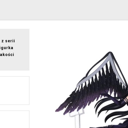
z serii
igurka
jakości