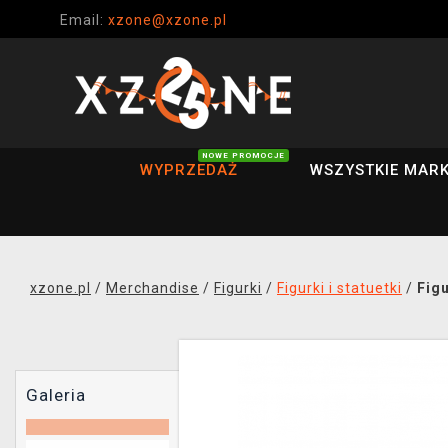
Email:
xzone@xzone.pl
NOWE PROMOCJE
WYPRZEDAŻ
WSZYSTKIE MARK
xzone.pl
/
Merchandise
/
Figurki
/
Figurki i statuetki
/
Fig
Galeria