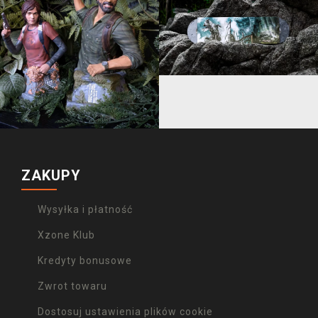
ZAKUPY
Wysyłka i płatność
Xzone Klub
Kredyty bonusowe
Zwrot towaru
Dostosuj ustawienia plików cookie