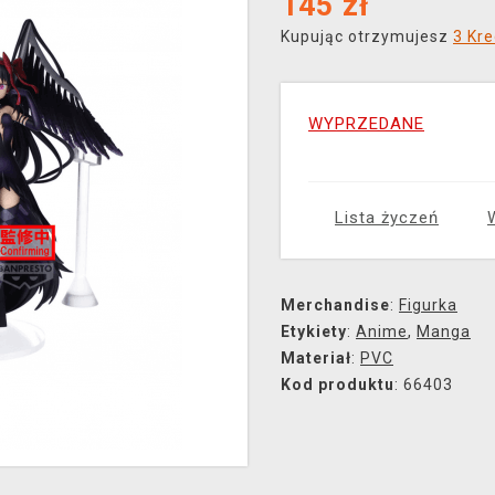
145
zł
Kupując otrzymujesz
3 Kre
WYPRZEDANE
Lista życzeń
Merchandise
:
Figurka
Etykiety
:
Anime
,
Manga
Materiał
:
PVC
Kod produktu
: 66403