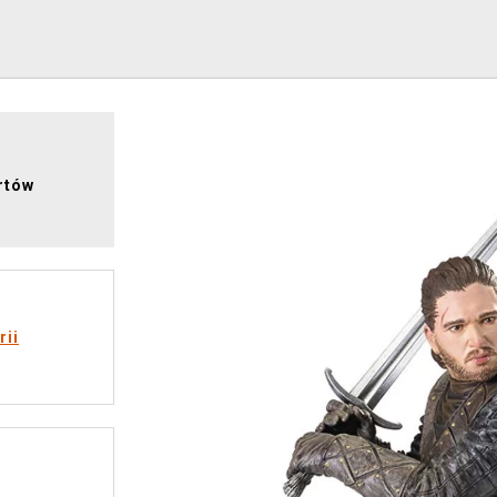
rtów
rii