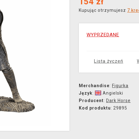
154
zł
Kupując otrzymujesz
7 kr
WYPRZEDANE
Lista życzeń
Merchandise
:
Figurka
Język
:
Angielski
Producent
:
Dark Horse
Kod produktu
: 29895