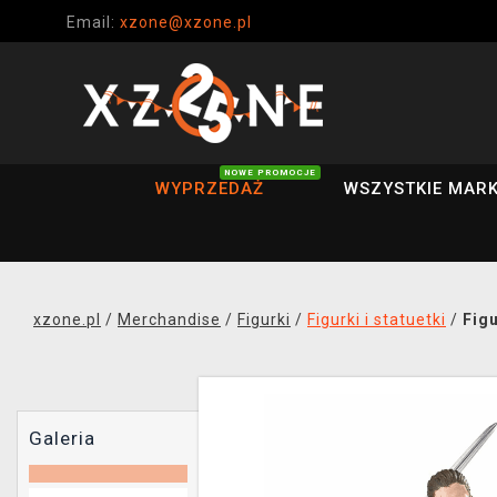
Email:
xzone@xzone.pl
NOWE PROMOCJE
WYPRZEDAŻ
WSZYSTKIE MARK
xzone.pl
/
Merchandise
/
Figurki
/
Figurki i statuetki
/
Fig
Galeria