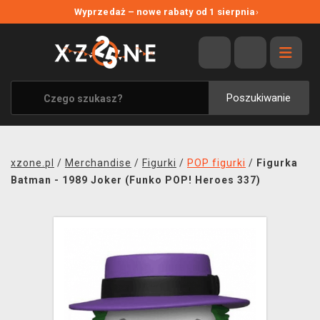
NOWE PROMOCJE
Wyprzedaż – nowe rabaty od 1 sierpnia
›
WYPRZEDAŻ
WSZYSTKIE MARKI
XZONE ORIGINALS
Poszukiwanie
UBRANIA I AKCESORIA
MERCHANDISE
xzone.pl
/
Merchandise
/
Figurki
/
POP figurki
/
Figurka
SOUNDTRACKI
Batman - 1989 Joker (Funko POP! Heroes 337)
GRY TOWARZYSKIE
BLOG
KONTAKT
TRANSPORT