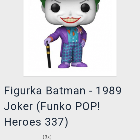
XZONE KLUB
Figurka Batman - 1989
Joker (Funko POP!
Heroes 337)
(
3
x)