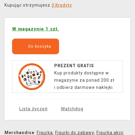
Kupując otrzymujesz
3 Kredyty
W magazynie 1 szt.
Do koszyka
PREZENT GRATIS
Kup produkty dostępne w
magazynie za ponad 200 zł
i odbierz darmowe naklejki.
Lista życzeń
Watchdog
Merchandise
:
Figurka
,
Figurki do zabawy
,
Figurka akcji