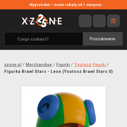
NOWE PROMOCJE
Wyprzedaż – nowe rabaty od 1 sierpnia
›
WYPRZEDAŻ
WSZYSTKIE MARKI
XZONE ORIGINALS
Poszukiwanie
UBRANIA I AKCESORIA
MERCHANDISE
xzone.pl
/
Merchandise
/
Figurki
/
Youtooz figurki
/
SOUNDTRACKI
Figurka Brawl Stars - Leon (Youtooz Brawl Stars 0)
GRY TOWARZYSKIE
BLOG
KONTAKT
TRANSPORT