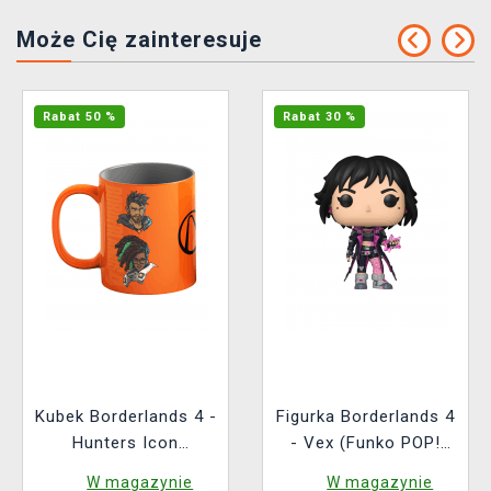
Może Cię zainteresuje
Rabat 50 %
Rabat 30 %
Kubek Borderlands 4 -
Figurka Borderlands 4
Hunters Icon
- Vex (Funko POP!
(zmieniający kolor)
Games 1162)
W magazynie
W magazynie