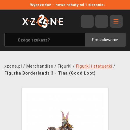
NOWE PROMOCJE
Wyprzedaż – nowe rabaty od 1 sierpnia
›
WYPRZEDAŻ
WSZYSTKIE MARKI
XZONE ORIGINALS
Poszukiwanie
UBRANIA I AKCESORIA
MERCHANDISE
xzone.pl
/
Merchandise
/
Figurki
/
Figurki i statuetki
/
SOUNDTRACKI
Figurka Borderlands 3 - Tina (Good Loot)
GRY TOWARZYSKIE
BLOG
KONTAKT
TRANSPORT