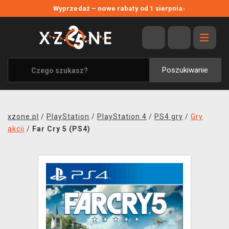
NOWE PROMOCJE
Wyprzedaż – nowe rabaty od 1 sierpnia
›
WYPRZEDAŻ
WSZYSTKIE MARKI
XZONE ORIGINALS
Poszukiwanie
UBRANIA I AKCESORIA
MERCHANDISE
xzone.pl
/
PlayStation
/
PlayStation 4
/
PS4 gry
/
Gry
SOUNDTRACKI
akcji
/
Far Cry 5 (PS4)
GRY TOWARZYSKIE
BLOG
KONTAKT
TRANSPORT