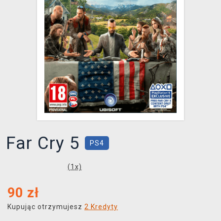
XZONE KLUB
Far Cry 5
PS4
(
1
x)
90
zł
Kupując otrzymujesz
2 Kredyty