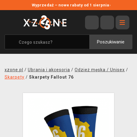
NOWE PROMOCJE
Wyprzedaż – nowe rabaty od 1 sierpnia
›
WYPRZEDAŻ
WSZYSTKIE MARKI
XZONE ORIGINALS
Poszukiwanie
UBRANIA I AKCESORIA
MERCHANDISE
xzone.pl
/
Ubrania i akcesoria
/
Odzież męska / Unisex
/
SOUNDTRACKI
Skarpety
/
Skarpety Fallout 76
GRY TOWARZYSKIE
BLOG
KONTAKT
TRANSPORT