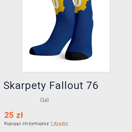
XZONE KLUB
Skarpety Fallout 76
(
1
x)
25
zł
Kupując otrzymujesz
1 Kredyt