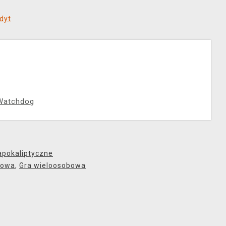
dyt
Watchdog
apokaliptyczne
bowa
,
Gra wieloosobowa