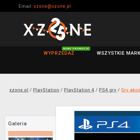
Email:
xzone@xzone.pl
NOWE PROMOCJE
WYPRZEDAŻ
WSZYSTKIE MARK
xzone.pl
/
PlayStation
/
PlayStation 4
/
PS4 gry
/
Gry akcj
Galeria