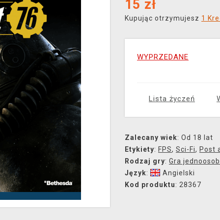
15
zł
Kupując otrzymujesz
1 Kre
WYPRZEDANE
Lista życzeń
Zalecany wiek
: Od 18 lat
Etykiety
:
FPS
,
Sci-Fi
,
Post 
Rodzaj gry
:
Gra jednooso
Język
:
Angielski
Kod produktu
: 28367