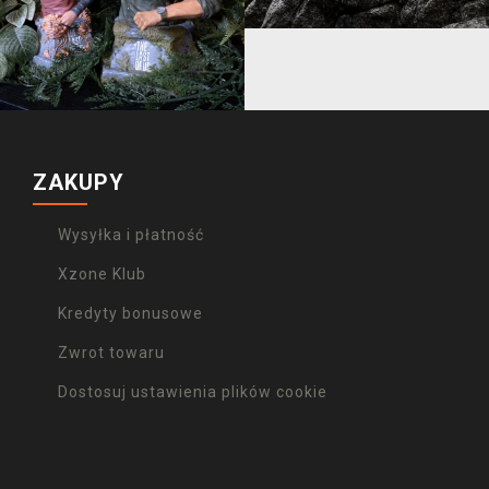
ZAKUPY
Wysyłka i płatność
Xzone Klub
Kredyty bonusowe
Zwrot towaru
Dostosuj ustawienia plików cookie