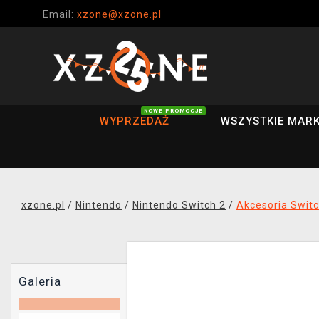
Email:
xzone@xzone.pl
NOWE PROMOCJE
WYPRZEDAŻ
WSZYSTKIE MARK
xzone.pl
/
Nintendo
/
Nintendo Switch 2
/
Akcesoria Switc
Galeria