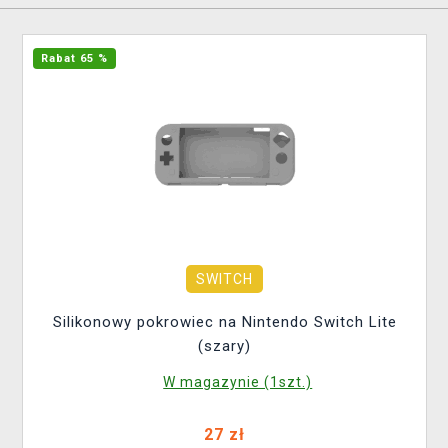
Rabat 65 %
SWITCH
Silikonowy pokrowiec na Nintendo Switch Lite
(szary)
W magazynie (1szt.)
27 zł