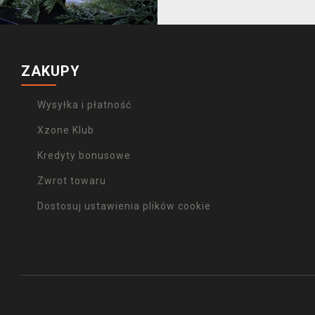
ZAKUPY
Wysyłka i płatność
Xzone Klub
Kredyty bonusowe
Zwrot towaru
Dostosuj ustawienia plików cookie