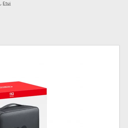
a
,
Etui