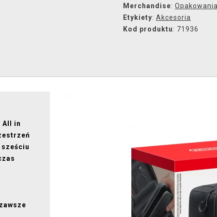
Merchandise
:
Opakowani
Etykiety
:
Akcesoria
Kod produktu
: 71936
i
All in
zestrzeń
 sześciu
czas
 zawsze