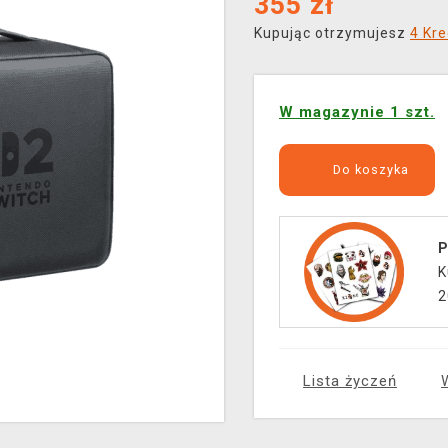
355
zł
Kupując otrzymujesz
4 Kre
W magazynie 1 szt.
Do koszyka
P
K
2
Lista życzeń