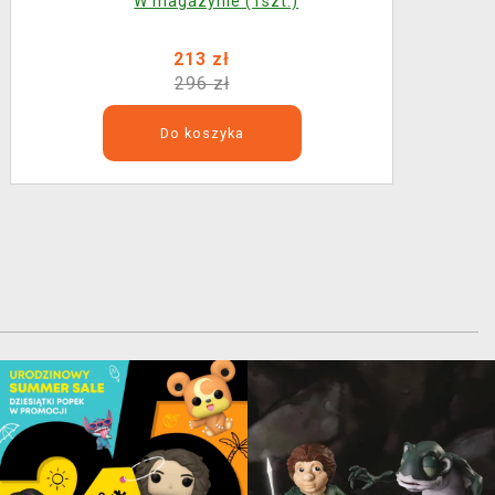
W magazynie (1szt.)
213 zł
296 zł
Do koszyka