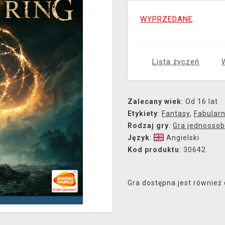
WYPRZEDANE
Lista życzeń
Zalecany wiek
: Od 16 lat
Etykiety
:
Fantasy
,
Fabular
Rodzaj gry
:
Gra jednooso
Język
:
Angielski
Kod produktu
: 30642
Gra dostępna jest również 