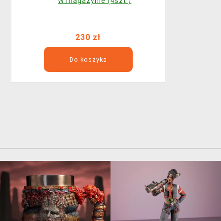
W magazynie (4szt.)
230 zł
Do koszyka