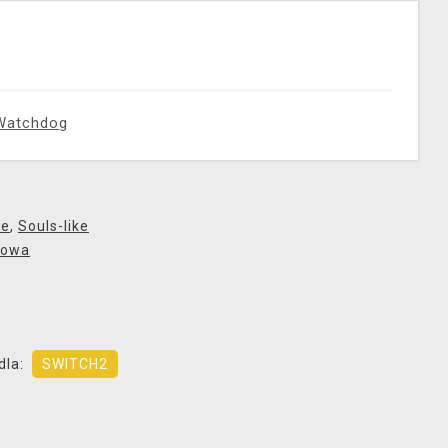
Watchdog
ne
,
Souls-like
bowa
dla:
SWITCH2