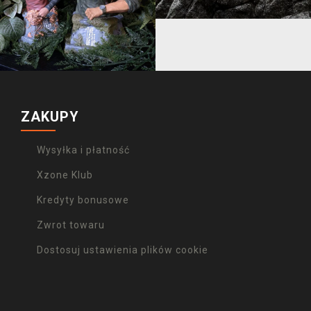
ZAKUPY
Wysyłka i płatność
Xzone Klub
Kredyty bonusowe
Zwrot towaru
Dostosuj ustawienia plików cookie