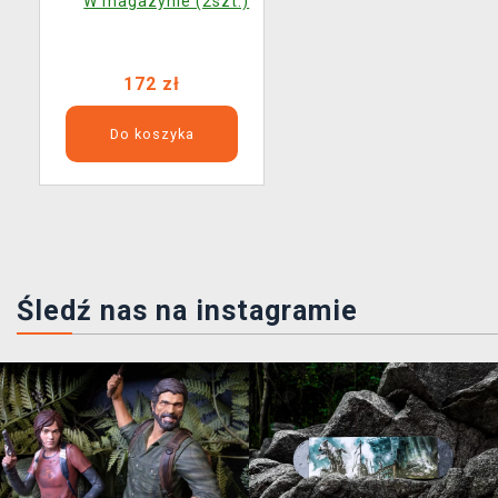
W magazynie (2szt.)
172 zł
Do koszyka
Śledź nas na instagramie