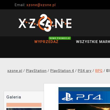
Email:
xzone@xzone.pl
NOWE PROMOCJE
WYPRZEDAŻ
WSZYSTKIE MARK
xzone.pl
/
PlayStation
/
PlayStation 4
/
PS4 gry
/
RPG
/
E
Galeria