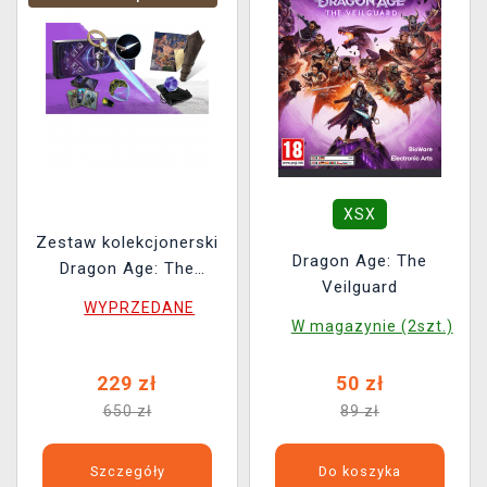
XSX
Zestaw kolekcjonerski
Dragon Age: The
Dragon Age: The
Veilguard
Veilguard - Rook's
WYPRZEDANE
Coffer (uszkodzone
W magazynie (2szt.)
opakowanie)
229 zł
50 zł
650 zł
89 zł
Szczegóły
Do koszyka