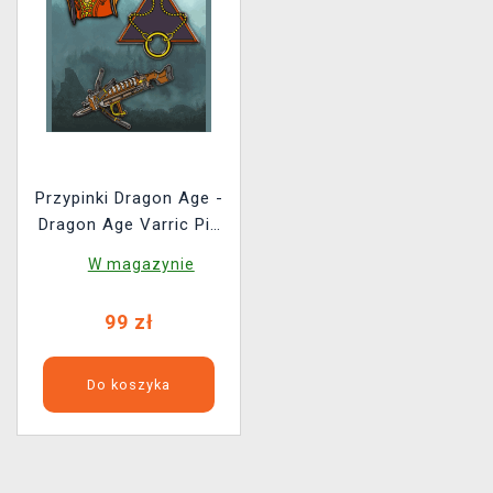
Przypinki Dragon Age -
Dragon Age Varric Pin
Set
W magazynie
99 zł
Do koszyka