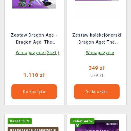
Zestaw Dragon Age -
Zestaw kolekcjonerski
Dragon Age: The
Dragon Age: The
Veilguard XSX + Rook's
Veilguard - Rook's
W magazynie (2szt.)
W magazynie
Coffer (Gra + Zestaw
Coffer
kolekcjonerski)
349 zł
1.110 zł
679 zł
Do koszyka
Do koszyka
Rabat 65 %
Rabat 44 %
uszkodzone opakowanie