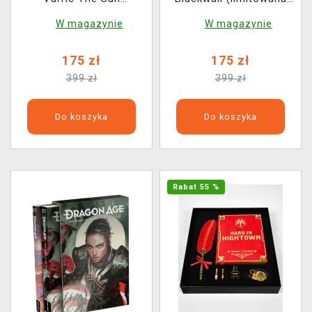
(limitowana edycja)
edycja)
W magazynie
W magazynie
175 zł
175 zł
399 zł
399 zł
Do koszyka
Do koszyka
Rabat 55 %