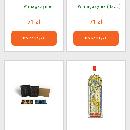
Gallus (Funko POP!
Emmrich Volkarin
W magazynie
W magazynie (4szt.)
Games 1184)
(Funko POP! Games
1182)
71 zł
71 zł
Do koszyka
Do koszyka