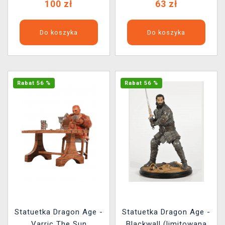
100 zł
63 zł
Do koszyka
Do koszyka
Rabat 56 %
Rabat 56 %
Statuetka Dragon Age -
Statuetka Dragon Age -
Varric The Sun
Blackwall (limitowana