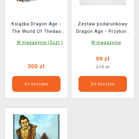
Książka Dragon Age -
Zestaw podarunkowy
The World Of Thedas
Dragon Age - Przybory
Boxed Set
do pisania (pióro,
W magazynie (5szt.)
W magazynie
stalówki, atrament,
pdstawka, zeszyt)
99 zł
300 zł
219 zł
Do koszyka
Do koszyka