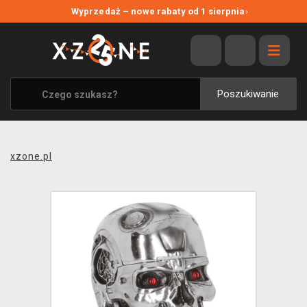
NOWE PROMOCJE
Wyprzedaż – nowe rabaty od 1 sierpnia
›
WYPRZEDAŻ
WSZYSTKIE MARKI
XZONE ORIGINALS
Poszukiwanie
UBRANIA I AKCESORIA
MERCHANDISE
xzone.pl
SOUNDTRACKI
GRY TOWARZYSKIE
BLOG
KONTAKT
TRANSPORT