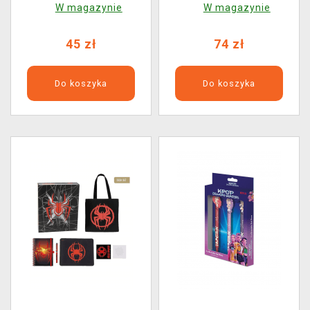
W magazynie
W magazynie
przypinka)
45 zł
74 zł
Do koszyka
Do koszyka