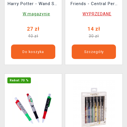
Harry Potter - Wand Set
Friends - Central Perk
(długopis i ołówek)
(blok magnetyczny i
W magazynie
WYPRZEDANE
długopis)
27 zł
14 zł
40 zł
30 zł
Do koszyka
Szczegóły
Rabat 70 %