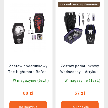
uszkodzone opakowanie
Zestaw podarunkowy
Zestaw podarunkowy
The Nightmare Before
Wednesday - Artykuły
Christmas- Przybory
szkolne (długopis,
W magazynie (5szt.)
W magazynie (1szt.)
szkolne (długopis,
brelok, notes, spinacze)
naklejki, notes,
(uszkodzone
60 zł
57 zł
spinacze)
opakowanie)
Do koszyka
Do koszyka