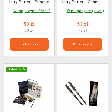
Harry Potter - Prisoner
Harry Potter - Chamber
Of Azkaban (notatnik,
of Secrets (notatnik,
W magazynie (2szt.)
W magazynie (4szt.)
zakładka, pocztówki,
zakładka, pocztówka,
ołówek, naklejki)
ołówek, naklejki,
53 zł
53 zł
breloczek)
70 zł
70 zł
Do koszyka
Do koszyka
Rabat 24 %