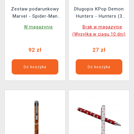
Zestaw podarunkowy
Długopis KPop Demon
Marvel - Spider-Man
Hunters - Hunters (3
(torba płócienna,
sztuki)
W magazynie
Brak w magazynie
notatnik, podkładka pod
(Wysyłka w ciągu 10 dni)
mysz, notes, naklejki)
92 zł
27 zł
Do koszyka
Do koszyka