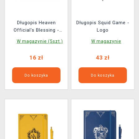
Długopis Heaven
Długopis Squid Game -
Official's Blessing -
Logo
Premium Gel Pen Ver.1
W magazynie (5szt.)
W magazynie
(losowy wybórvýběr)
16 zł
43 zł
Do koszyka
Do koszyka