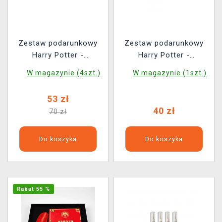
Zestaw podarunkowy
Zestaw podarunkowy
Harry Potter -
Harry Potter -
Philosopher's Stone
Dumbledore Wand
W magazynie (4szt.)
W magazynie (1szt.)
(notatnik, zakładka,
(długopis, zakładka)
pocztówki, ołówek,
53 zł
naklejki)
40 zł
70 zł
Do koszyka
Do koszyka
Rabat 55 %