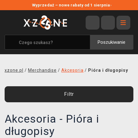
NOWE PROMOCJE
Wyprzedaż – nowe rabaty od 1 sierpnia
›
WYPRZEDAŻ
WSZYSTKIE MARKI
XZONE ORIGINALS
Poszukiwanie
UBRANIA I AKCESORIA
MERCHANDISE
xzone.pl
/
Merchandise
/
Akcesoria
/
Pióra i długopisy
SOUNDTRACKI
GRY TOWARZYSKIE
Filtr
BLOG
Akcesoria - Pióra i
KONTAKT
długopisy
TRANSPORT