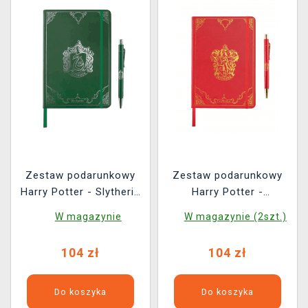
Zestaw podarunkowy
Zestaw podarunkowy
Harry Potter - Slytherin
Harry Potter -
(notatnik, długopis)
Gryffindor (notatnik,
W magazynie
W magazynie (2szt.)
długopis)
104 zł
104 zł
Do koszyka
Do koszyka