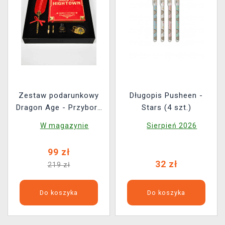
Zestaw podarunkowy
Długopis Pusheen -
Dragon Age - Przybory
Stars (4 szt.)
do pisania (pióro,
W magazynie
Sierpień 2026
stalówki, atrament,
pdstawka, zeszyt)
99 zł
32 zł
219 zł
Do koszyka
Do koszyka