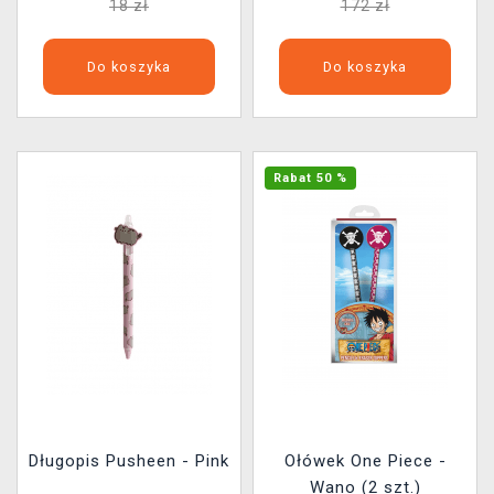
18 zł
172 zł
Do koszyka
Do koszyka
Rabat 50 %
Długopis Pusheen - Pink
Ołówek One Piece -
Wano (2 szt.)