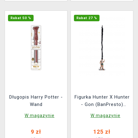
Rabat 50 %
Rabat 27 %
Długopis Harry Potter -
Figurka Hunter X Hunter
Wand
- Gon (BanPresto)
(figurka/długopis)
W magazynie
W magazynie
9 zł
125 zł