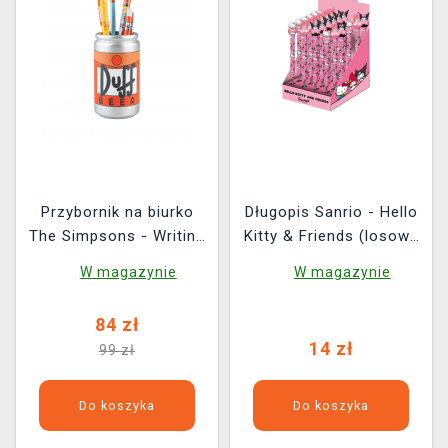
Przybornik na biurko
Długopis Sanrio - Hello
The Simpsons - Writing
Kitty & Friends (losowy
Set
wybór)
W magazynie
W magazynie
84 zł
14 zł
99 zł
Do koszyka
Do koszyka