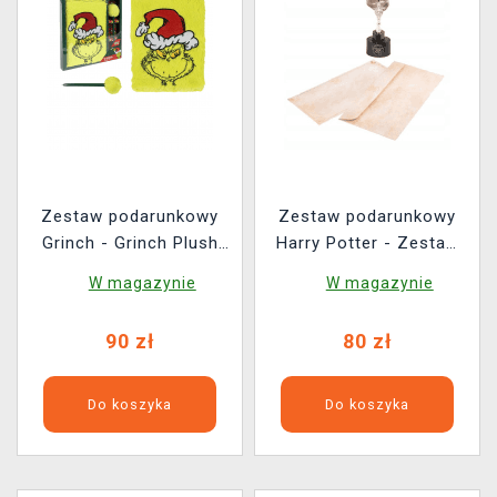
Zestaw podarunkowy
Zestaw podarunkowy
Grinch - Grinch Plush
Harry Potter - Zestaw
(notatnik, długopis)
do pisania listów (pióro,
W magazynie
W magazynie
koperty, kartki)
90 zł
80 zł
Do koszyka
Do koszyka