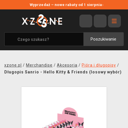
NOWE PROMOCJE
Wyprzedaż – nowe rabaty od 1 sierpnia
›
WYPRZEDAŻ
WSZYSTKIE MARKI
XZONE ORIGINALS
Poszukiwanie
UBRANIA I AKCESORIA
MERCHANDISE
xzone.pl
/
Merchandise
/
Akcesoria
/
Pióra i długopisy
/
SOUNDTRACKI
Długopis Sanrio - Hello Kitty & Friends (losowy wybór)
GRY TOWARZYSKIE
BLOG
KONTAKT
TRANSPORT