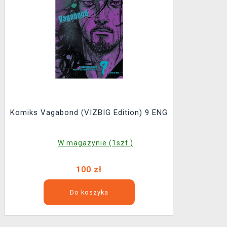
Komiks Vagabond (VIZBIG Edition) 9 ENG
W magazynie (1szt.)
100 zł
Do koszyka