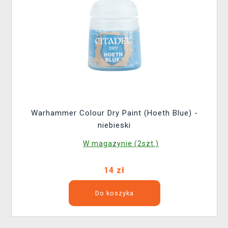
Warhammer Colour Dry Paint (Hoeth Blue) -
niebieski
W magazynie (2szt.)
14 zł
Do koszyka