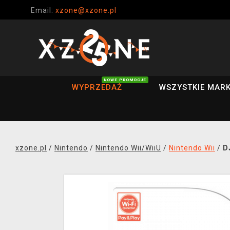
Email:
xzone@xzone.pl
NOWE PROMOCJE
WYPRZEDAŻ
WSZYSTKIE MARK
xzone.pl
/
Nintendo
/
Nintendo Wii/WiiU
/
Nintendo Wii
/
D