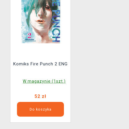
Komiks Fire Punch 2 ENG
W magazynie (1szt.)
52 zł
Do koszyka