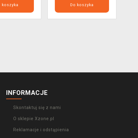
 koszyka
Do koszyka
INFORMACJE
Skontaktuj się z nami
O sklepie Xzone.pl
Reklamacje i odstąpienia