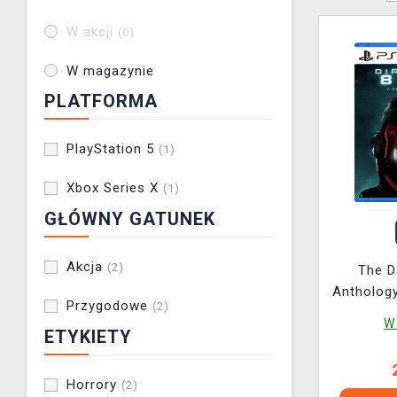
W akcji
(0)
W magazynie
PLATFORMA
PlayStation 5
(1)
Xbox Series X
(1)
GŁÓWNY GATUNEK
Akcja
(2)
The D
Anthology
Przygodowe
(2)
W
ETYKIETY
Horrory
(2)