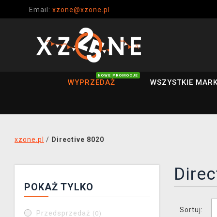
Email:
xzone@xzone.pl
NOWE PROMOCJE
WYPRZEDAŻ
WSZYSTKIE MARK
xzone.pl
/
Directive 8020
Direc
POKAŻ TYLKO
Sortuj:
Przedsprzedaż
(0)