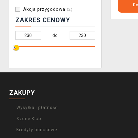
Do
Akcja przygodowa
(2)
ZAKRES CENOWY
do
ZAKUPY
Wysyłka i płatność
Xzone Klub
Kredyty bonusowe