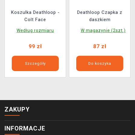
Koszulka Deathloop -
Deathloop Czapka z
Colt Face
daszkiem
Według rozmiaru
W magazynie (2szt.)
99 zł
87 zł
Szczegóły
Do koszyka
ZAKUPY
INFORMACJE