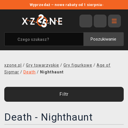
NOWE PROMOCJE
Wyprzedaż – nowe rabaty od 1 sierpnia
›
WYPRZEDAŻ
WSZYSTKIE MARKI
XZONE ORIGINALS
Poszukiwanie
UBRANIA I AKCESORIA
MERCHANDISE
xzone.pl
/
Gry towarzyskie
/
Gry figurkowe
/
Age of
SOUNDTRACKI
Sigmar
/
Death
/
Nighthaunt
GRY TOWARZYSKIE
Filtr
BLOG
KONTAKT
Death - Nighthaunt
TRANSPORT