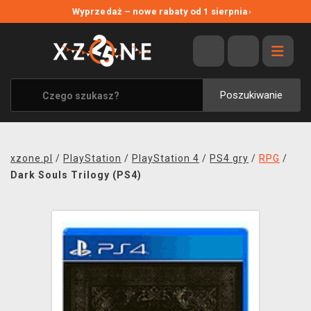
NOWE PROMOCJE
Wyprzedaż – nowe rabaty od 1 sierpnia
›
WYPRZEDAŻ
WSZYSTKIE MARKI
XZONE ORIGINALS
Poszukiwanie
UBRANIA I AKCESORIA
MERCHANDISE
xzone.pl
/
PlayStation
/
PlayStation 4
/
PS4 gry
/
RPG
/
SOUNDTRACKI
Dark Souls Trilogy (PS4)
GRY TOWARZYSKIE
BLOG
KONTAKT
TRANSPORT