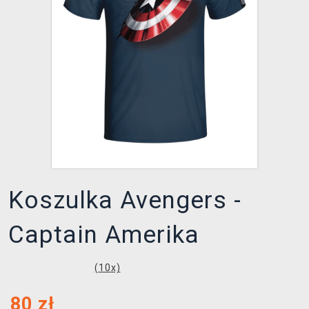
XZONE KLUB
Koszulka Avengers -
Captain Amerika
(
10
x)
80
zł