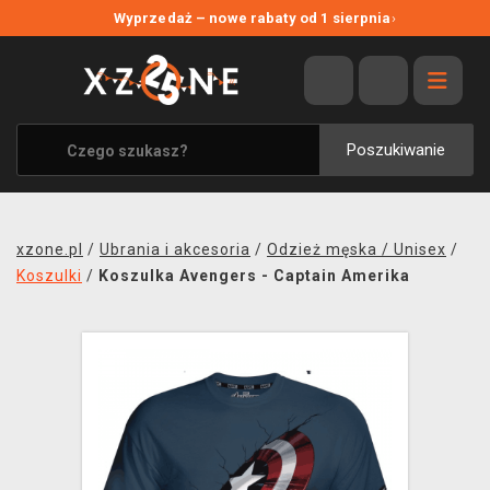
NOWE PROMOCJE
Wyprzedaż – nowe rabaty od 1 sierpnia
›
WYPRZEDAŻ
WSZYSTKIE MARKI
XZONE ORIGINALS
Poszukiwanie
UBRANIA I AKCESORIA
MERCHANDISE
xzone.pl
/
Ubrania i akcesoria
/
Odzież męska / Unisex
/
SOUNDTRACKI
Koszulki
/
Koszulka Avengers - Captain Amerika
GRY TOWARZYSKIE
BLOG
KONTAKT
TRANSPORT