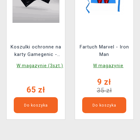
Koszulki ochronne na
Fartuch Marvel - Iron
karty Gamegenic -
Man
Marvel Super Heroes
W magazynie (3szt.)
W magazynie
- Premium Double
Sleeving Comic Burst
9 zł
Black (105 szt.)
65 zł
35 zł
Do koszyka
Do koszyka