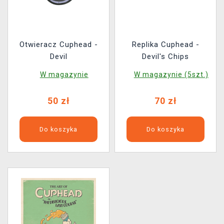
Otwieracz Cuphead -
Replika Cuphead -
Devil
Devil's Chips
W magazynie
W magazynie (5szt.)
50 zł
70 zł
Do koszyka
Do koszyka