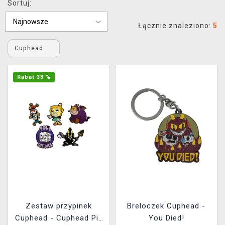
Sortuj:
XZONE KLUB
Łącznie znaleziono:
5
Cuphead
Rabat 33 %
Zestaw przypinek
Breloczek Cuphead -
Cuphead - Cuphead Pin
You Died!