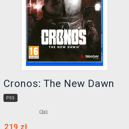
XZONE KLUB
Cronos: The New Dawn
PS5
(
3
x)
219
zł