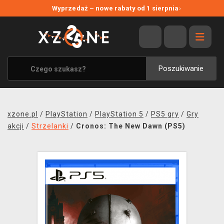
NOWE PROMOCJE
Wyprzedaż – nowe rabaty od 1 sierpnia
›
WYPRZEDAŻ
WSZYSTKIE MARKI
XZONE ORIGINALS
Poszukiwanie
UBRANIA I AKCESORIA
MERCHANDISE
xzone.pl
/
PlayStation
/
PlayStation 5
/
PS5 gry
/
Gry
SOUNDTRACKI
akcji
/
Strzelanki
/
Cronos: The New Dawn (PS5)
GRY TOWARZYSKIE
BLOG
KONTAKT
TRANSPORT