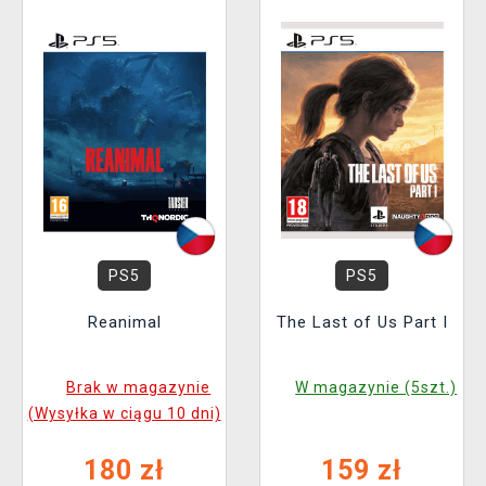
PS5
PS5
Reanimal
The Last of Us Part I
Brak w magazynie
W magazynie (5szt.)
(Wysyłka w ciągu 10 dni)
180 zł
159 zł