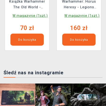
Książka Warhammer
Warhammer: Horus
The Old World -
Heresy - Legions
Arcane Journal Tomb
Imperialis - Solar
W magazynie (1szt.)
W magazynie (1szt.)
Kings of Khemri
Auxilia Leman Russ
(2024)
Strike Squadron (8
70 zł
160 zł
figurek)
Do koszyka
Do koszyka
Śledź nas na instagramie