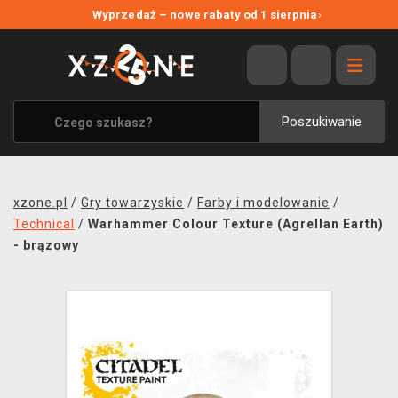
NOWE PROMOCJE
Wyprzedaż – nowe rabaty od 1 sierpnia
›
WYPRZEDAŻ
WSZYSTKIE MARKI
XZONE ORIGINALS
Poszukiwanie
UBRANIA I AKCESORIA
MERCHANDISE
xzone.pl
/
Gry towarzyskie
/
Farby i modelowanie
/
SOUNDTRACKI
Technical
/
Warhammer Colour Texture (Agrellan Earth)
- brązowy
GRY TOWARZYSKIE
BLOG
KONTAKT
TRANSPORT