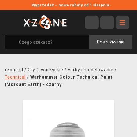
NOWE PROMOCJE
Wyprzedaż – nowe rabaty od 1 sierpnia
›
WYPRZEDAŻ
WSZYSTKIE MARKI
XZONE ORIGINALS
Poszukiwanie
UBRANIA I AKCESORIA
MERCHANDISE
xzone.pl
/
Gry towarzyskie
/
Farby i modelowanie
/
SOUNDTRACKI
Technical
/
Warhammer Colour Technical Paint
(Mordant Earth) - czarny
GRY TOWARZYSKIE
BLOG
KONTAKT
TRANSPORT