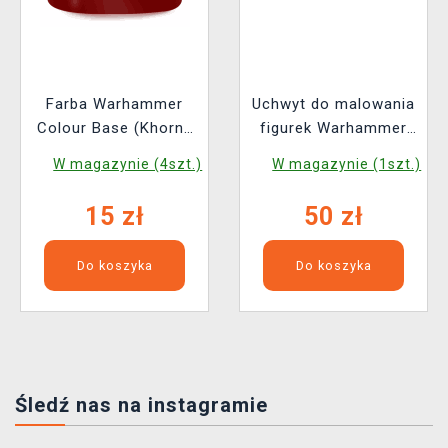
Farba Warhammer
Uchwyt do malowania
Colour Base (Khorne
figurek Warhammer
red) - czerwony
Colour Colour Handle
W magazynie (4szt.)
W magazynie (1szt.)
XL
15 zł
50 zł
Do koszyka
Do koszyka
Śledź nas na instagramie