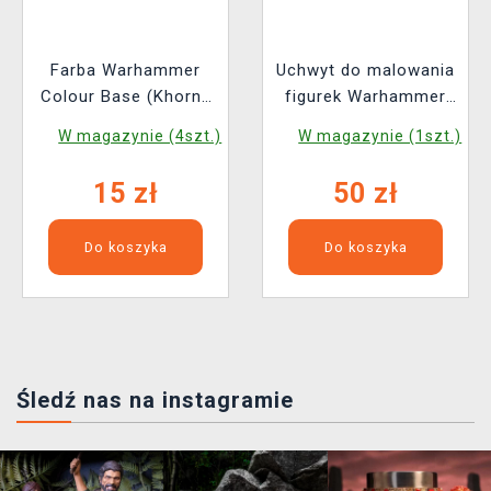
Farba Warhammer
Uchwyt do malowania
Colour Base (Khorne
figurek Warhammer
red) - czerwony
Colour Colour Handle
W magazynie (4szt.)
W magazynie (1szt.)
XL
15 zł
50 zł
Do koszyka
Do koszyka
Śledź nas na instagramie