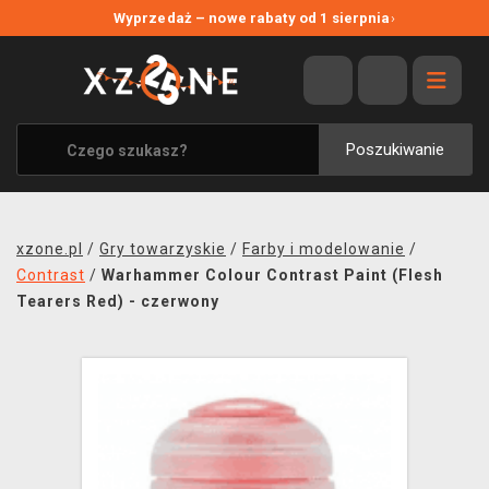
NOWE PROMOCJE
Wyprzedaż – nowe rabaty od 1 sierpnia
›
WYPRZEDAŻ
WSZYSTKIE MARKI
XZONE ORIGINALS
Poszukiwanie
UBRANIA I AKCESORIA
MERCHANDISE
xzone.pl
/
Gry towarzyskie
/
Farby i modelowanie
/
SOUNDTRACKI
Contrast
/
Warhammer Colour Contrast Paint (Flesh
Tearers Red) - czerwony
GRY TOWARZYSKIE
BLOG
KONTAKT
TRANSPORT