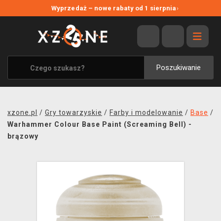
NOWE PROMOCJE
Wyprzedaż – nowe rabaty od 1 sierpnia
›
WYPRZEDAŻ
WSZYSTKIE MARKI
XZONE ORIGINALS
Poszukiwanie
UBRANIA I AKCESORIA
MERCHANDISE
xzone.pl
/
Gry towarzyskie
/
Farby i modelowanie
/
Base
/
SOUNDTRACKI
Warhammer Colour Base Paint (Screaming Bell) -
brązowy
GRY TOWARZYSKIE
BLOG
KONTAKT
TRANSPORT