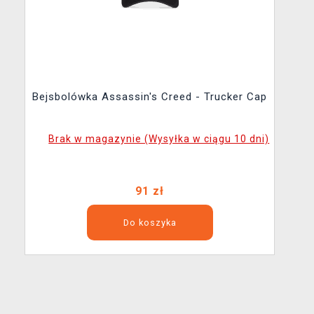
Bejsbolówka Assassin's Creed - Trucker Cap
Brak w magazynie (Wysyłka w ciągu 10 dni)
91 zł
Do koszyka