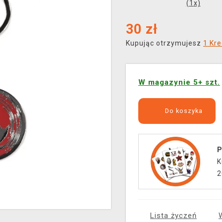
(
1
x)
30
zł
Kupując otrzymujesz
1 Kre
W magazynie 5+ szt.
Do koszyka
P
K
2
Lista życzeń