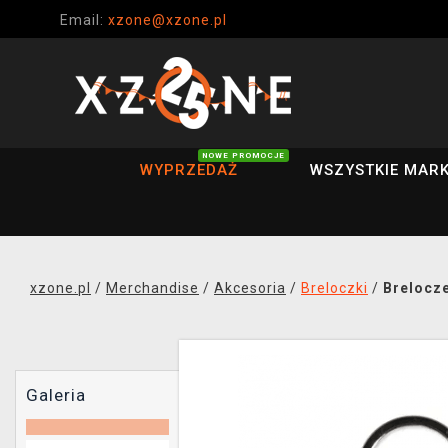
Email:
xzone@xzone.pl
NOWE PROMOCJE
WYPRZEDAŻ
WSZYSTKIE MARK
xzone.pl
/
Merchandise
/
Akcesoria
/
Breloczki
/
Brelocz
Galeria