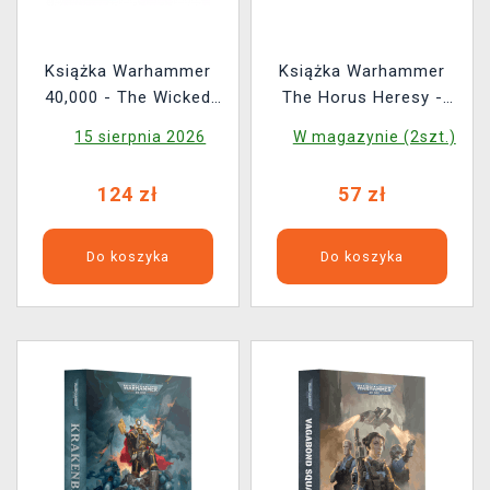
Książka Warhammer
Książka Warhammer
40,000 - The Wicked
The Horus Heresy -
and the Warped ENG
Flames of Betrayal ENG
15 sierpnia 2026
W magazynie (2szt.)
124 zł
57 zł
Do koszyka
Do koszyka