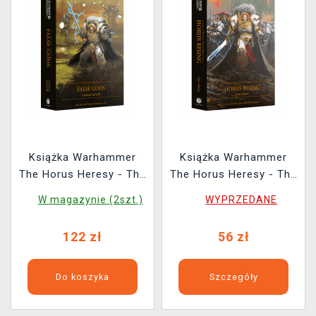
Książka Warhammer
Książka Warhammer
The Horus Heresy - The
The Horus Heresy - The
Horus Heresy Saga:
Horus Heresy Saga:
W magazynie (2szt.)
WYPRZEDANE
False Gods ENG
Horus Rising ENG
122 zł
56 zł
Do koszyka
Szczegóły