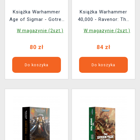
Książka Warhammer
Książka Warhammer
Age of Sigmar - Gotrek
40,000 - Ravenor: The
& Felix: The First
Omnibus ENG
W magazynie (2szt.)
W magazynie (2szt.)
Omnibus ENG
80 zł
84 zł
Do koszyka
Do koszyka