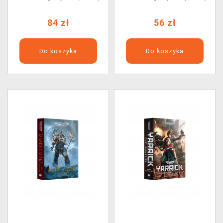
the Maelstrom ENG
84 zł
56 zł
Do koszyka
Do koszyka