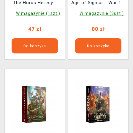
The Horus Heresy -
Age of Sigmar - War for
Galaxy in Flames ENG
the Mortal Realms ENG
W magazynie (1szt.)
W magazynie (3szt.)
47 zł
80 zł
Do koszyka
Do koszyka