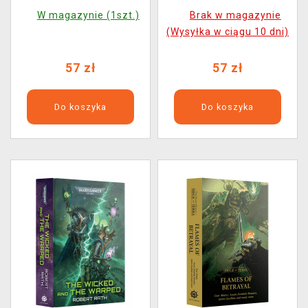
Dead ENG (PB)
Cawl: Archmagos ENG
W magazynie (1szt.)
Brak w magazynie
(PB)
(Wysyłka w ciągu 10 dni)
57 zł
57 zł
Do koszyka
Do koszyka