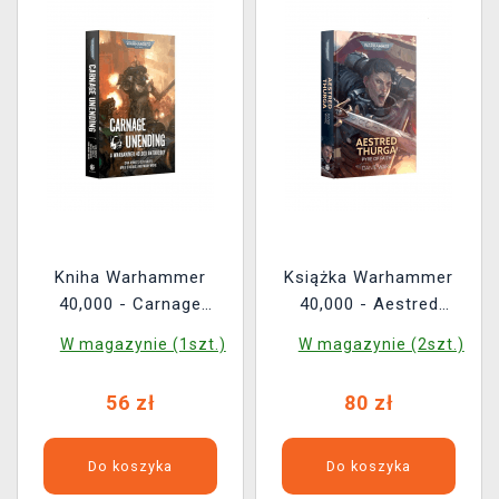
Kniha Warhammer
Książka Warhammer
40,000 - Carnage
40,000 - Aestred
Unending ENG
Thurga: Pyre of Faith
W magazynie (1szt.)
W magazynie (2szt.)
ENG
56 zł
80 zł
Do koszyka
Do koszyka