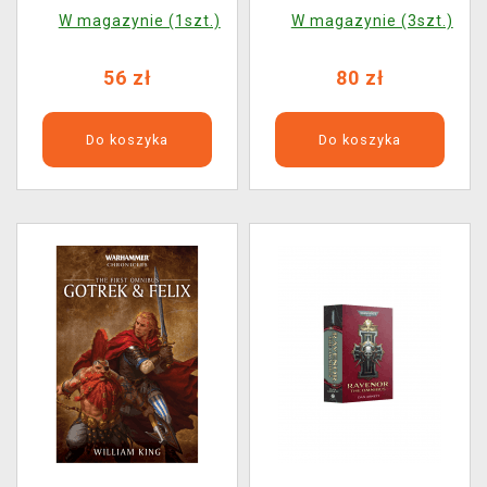
of the Rose Throne
Dead King: The Omnibus
W magazynie (1szt.)
W magazynie (3szt.)
ENG
ENG
56 zł
80 zł
Do koszyka
Do koszyka