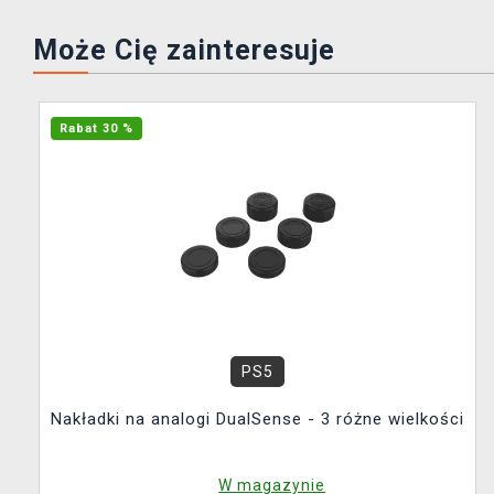
Może Cię zainteresuje
Rabat 30 %
PS5
Nakładki na analogi DualSense - 3 różne wielkości
W magazynie