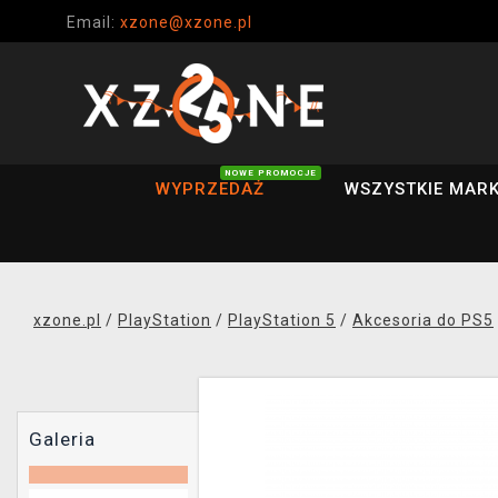
Email:
xzone@xzone.pl
NOWE PROMOCJE
WYPRZEDAŻ
WSZYSTKIE MARK
xzone.pl
/
PlayStation
/
PlayStation 5
/
Akcesoria do PS5
Galeria