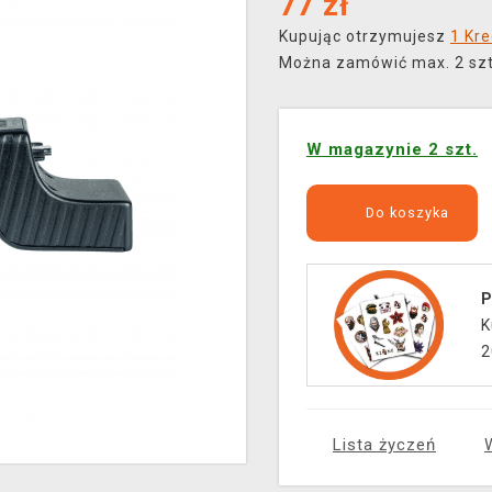
77
zł
Kupując otrzymujesz
1 Kre
Można zamówić max. 2 szt.
W magazynie 2 szt.
Do koszyka
P
K
2
Lista życzeń