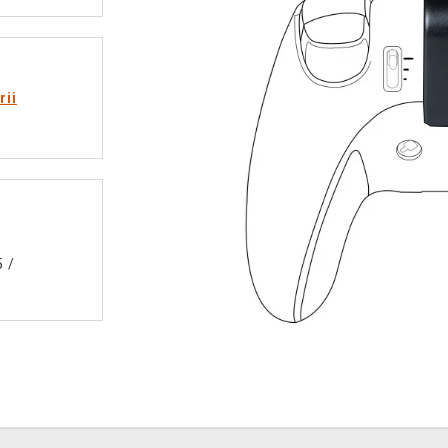
rii
5
/