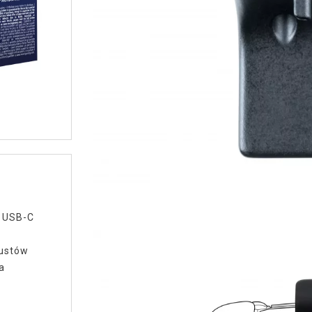
u USB-C
pustów
a