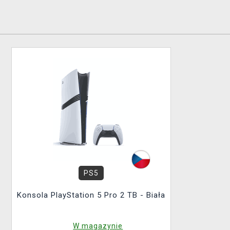
PS5
Konsola PlayStation 5 Pro 2 TB - Biała
W magazynie