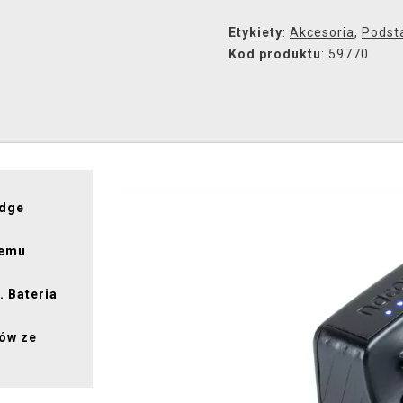
Etykiety
:
Akcesoria
,
Podst
Kod produktu
: 59770
Edge
temu
 Bateria
tów ze