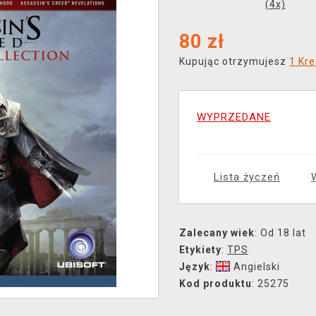
(
4
x)
80
zł
Kupując otrzymujesz
1 Kre
WYPRZEDANE
Lista życzeń
Zalecany wiek
: Od 18 lat
Etykiety
:
TPS
Język
:
Angielski
Kod produktu
: 25275