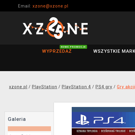
Email:
xzone@xzone.pl
NOWE PROMOCJE
WYPRZEDAŻ
WSZYSTKIE MARK
xzone.pl
/
PlayStation
/
PlayStation 4
/
PS4 gry
/
Gry akcj
Galeria