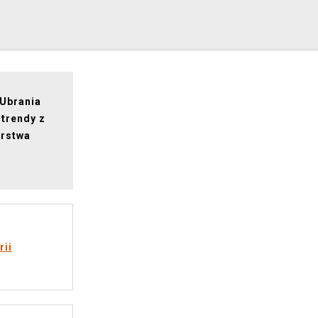
 Ubrania
 trendy z
arstwa
rii