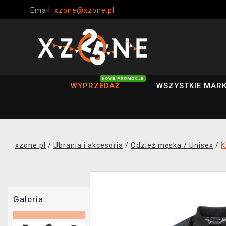
Email:
xzone@xzone.pl
NOWE PROMOCJE
WYPRZEDAŻ
WSZYSTKIE MARK
xzone.pl
/
Ubrania i akcesoria
/
Odzież męska / Unisex
/
K
Galeria