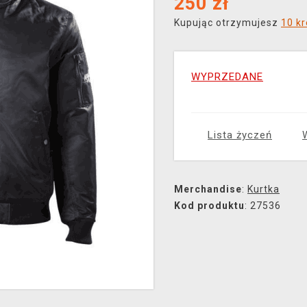
250
zł
Kupując otrzymujesz
10 k
WYPRZEDANE
Lista życzeń
Merchandise
:
Kurtka
Kod produktu
: 27536